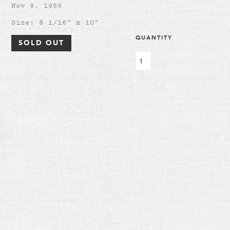
Nov 9, 1955
Size: 8 1/16" x 10"
QUANTITY
SOLD OUT